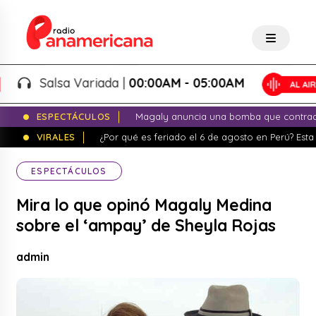
Salsa Variada |
00:00AM - 05:00AM
ESPECTÁCULOS
Magaly anuncia una bomba que contrade
VIRALES
¿Por qué es feriado el 6 de agosto en Perú? Esta 
ESPECTÁCULOS
Mira lo que opinó Magaly Medina
sobre el ‘ampay’ de Sheyla Rojas
admin