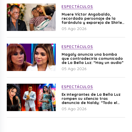
ESPECTÁCULOS
Muere Víctor Angobaldo,
recordado personaje de la
farándula y expareja de Shirley
Cherres
05 Ago 2026
ESPECTÁCULOS
Magaly anuncia una bomba
que contradeciría comunicado
de La Bella Luz: “Hay un audio”
05 Ago 2026
ESPECTÁCULOS
Ex integrantes de La Bella Luz
rompen su silencio tras
denuncia de Naldy: “Todo el
mundo lo sabía”
05 Ago 2026