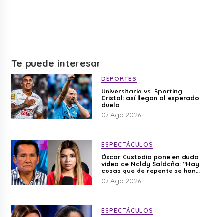
Te puede interesar
DEPORTES
Universitario vs. Sporting
Cristal: así llegan al esperado
duelo
07 Ago 2026
ESPECTÁCULOS
Óscar Custodio pone en duda
video de Naldy Saldaña: “Hay
cosas que de repente se han
editado”
07 Ago 2026
ESPECTÁCULOS