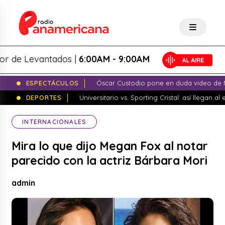
e Levantados |
6:00AM - 9:00AM
ESPECTÁCULOS
Óscar Custodio pone en duda video de N
DEPORTES
Universitario vs. Sporting Cristal: así llegan a
INTERNACIONALES
Mira lo que dijo Megan Fox al notar
parecido con la actriz Bárbara Mori
admin