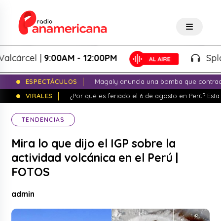
rcel |
9:00AM - 12:00PM
Splash! 
ESPECTÁCULOS
Magaly anuncia una bomba que contrade
VIRALES
¿Por qué es feriado el 6 de agosto en Perú? Esta 
TENDENCIAS
Mira lo que dijo el IGP sobre la
actividad volcánica en el Perú |
FOTOS
admin