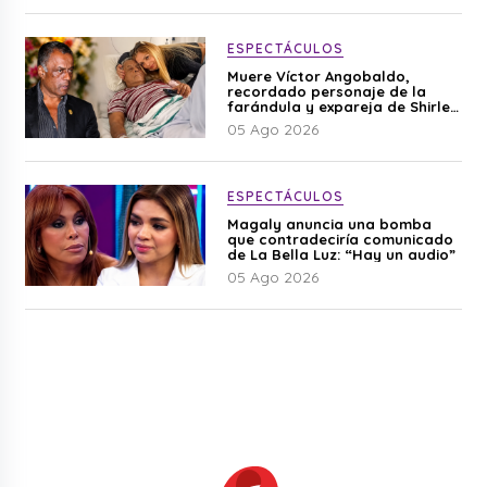
ESPECTÁCULOS
Muere Víctor Angobaldo,
recordado personaje de la
farándula y expareja de Shirley
Cherres
05 Ago 2026
ESPECTÁCULOS
Magaly anuncia una bomba
que contradeciría comunicado
de La Bella Luz: “Hay un audio”
05 Ago 2026