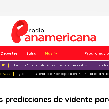
Deportes
Salsa
Más
Programaci
LUD
Feriado 6 de agosto: 4 destinos recomendados para disfrutar
IRALES
¿Por qué es feriado el 6 de agosto en Perú? Esta es la histo
es predicciones de vidente par