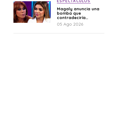
ESPECTÁCULOS
Magaly anuncia una
bomba que
contradeciría
comunicado de La
05 Ago 2026
Bella Luz: “Hay un
audio”