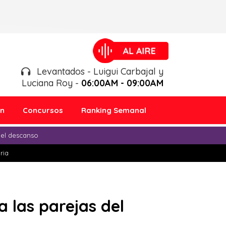
Levantados - Luigui Carbajal y
Luciana Roy -
06:00AM - 09:00AM
ón
Concursos
Ranking Semanal
 el descanso
ria
a las parejas del