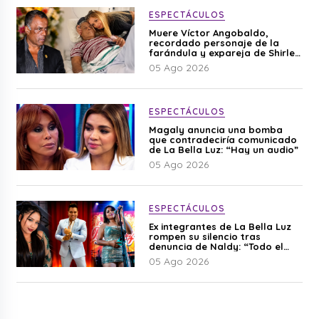
ESPECTÁCULOS
Muere Víctor Angobaldo,
recordado personaje de la
farándula y expareja de Shirley
Cherres
05 Ago 2026
ESPECTÁCULOS
Magaly anuncia una bomba
que contradeciría comunicado
de La Bella Luz: “Hay un audio”
05 Ago 2026
ESPECTÁCULOS
Ex integrantes de La Bella Luz
rompen su silencio tras
denuncia de Naldy: “Todo el
mundo lo sabía”
05 Ago 2026