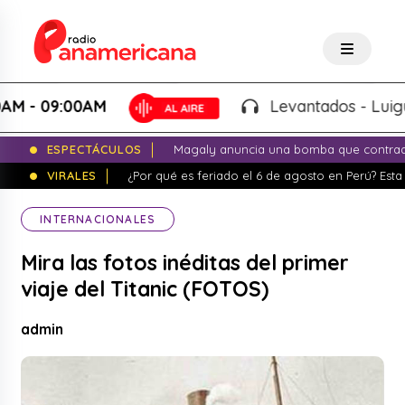
 09:00AM
Levantados - Luigui Car
ESPECTÁCULOS
Magaly anuncia una bomba que contrade
VIRALES
¿Por qué es feriado el 6 de agosto en Perú? Esta 
INTERNACIONALES
Mira las fotos inéditas del primer
viaje del Titanic (FOTOS)
admin