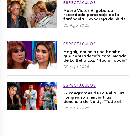
ESPECTÁCULOS
Muere Víctor Angobaldo,
recordado personaje de la
farándula y expareja de Shirley
Cherres
05 Ago 2026
ESPECTÁCULOS
Magaly anuncia una bomba
que contradeciría comunicado
de La Bella Luz: “Hay un audio”
05 Ago 2026
ESPECTÁCULOS
Ex integrantes de La Bella Luz
rompen su silencio tras
denuncia de Naldy: “Todo el
mundo lo sabía”
05 Ago 2026