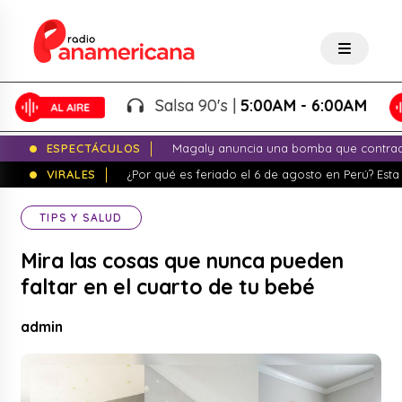
Salsa 90's |
5:00AM - 6:00AM
ESPECTÁCULOS
Magaly anuncia una bomba que contrade
VIRALES
¿Por qué es feriado el 6 de agosto en Perú? Esta 
TIPS Y SALUD
Mira las cosas que nunca pueden
faltar en el cuarto de tu bebé
admin