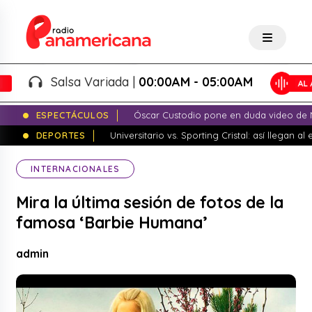
Salsa Variada |
00:00AM - 05:00AM
ESPECTÁCULOS
Óscar Custodio pone en duda video de N
DEPORTES
Universitario vs. Sporting Cristal: así llegan a
INTERNACIONALES
Mira la última sesión de fotos de la
famosa ‘Barbie Humana’
admin