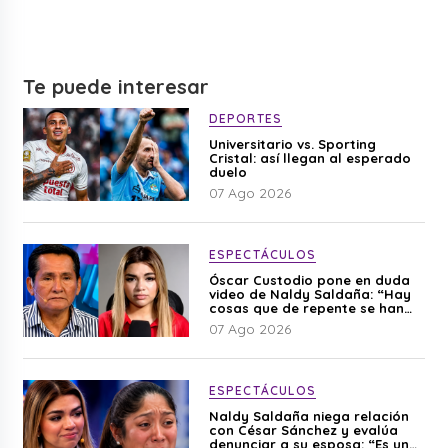
Te puede interesar
DEPORTES
Universitario vs. Sporting
Cristal: así llegan al esperado
duelo
07 Ago 2026
ESPECTÁCULOS
Óscar Custodio pone en duda
video de Naldy Saldaña: “Hay
cosas que de repente se han
editado”
07 Ago 2026
ESPECTÁCULOS
Naldy Saldaña niega relación
con César Sánchez y evalúa
denunciar a su esposa: “Es una