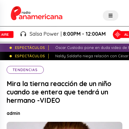
Salsa Power |
8:00PM - 12:00AM
ESPECTÁCULOS
Óscar Custodio pone en duda video de N
ESPECTÁCULOS
Naldy Saldaña niega relación con César
TENDENCIAS
Mira la tierna reacción de un niño
cuando se entera que tendrá un
hermano -VIDEO
admin