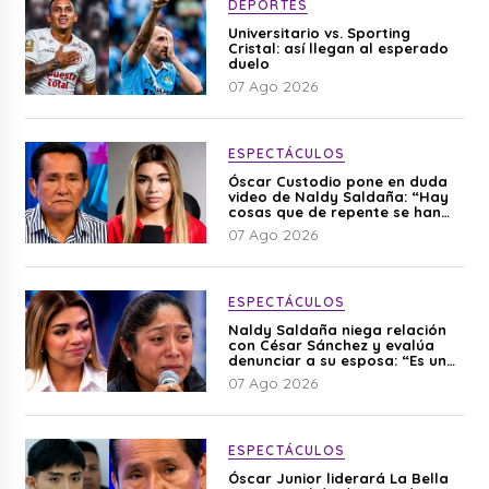
DEPORTES
Universitario vs. Sporting
Cristal: así llegan al esperado
duelo
07 Ago 2026
ESPECTÁCULOS
Óscar Custodio pone en duda
video de Naldy Saldaña: “Hay
cosas que de repente se han
editado”
07 Ago 2026
ESPECTÁCULOS
Naldy Saldaña niega relación
con César Sánchez y evalúa
denunciar a su esposa: “Es una
difamación”
07 Ago 2026
ESPECTÁCULOS
Óscar Junior liderará La Bella