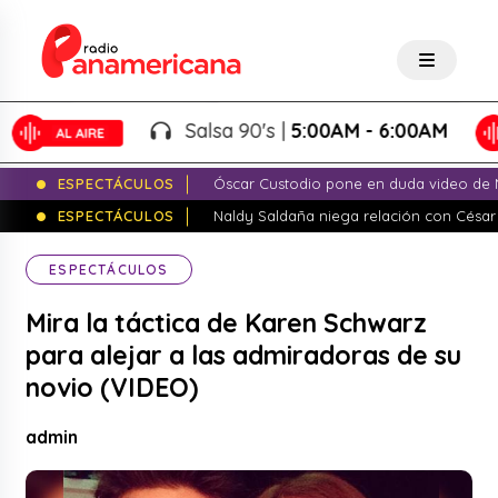
Salsa 90's |
5:00AM - 6:00AM
ESPECTÁCULOS
Óscar Custodio pone en duda video de N
ESPECTÁCULOS
Naldy Saldaña niega relación con César
ESPECTÁCULOS
Mira la táctica de Karen Schwarz
para alejar a las admiradoras de su
novio (VIDEO)
admin