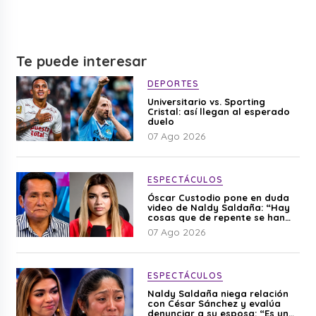
Te puede interesar
DEPORTES
Universitario vs. Sporting
Cristal: así llegan al esperado
duelo
07 Ago 2026
ESPECTÁCULOS
Óscar Custodio pone en duda
video de Naldy Saldaña: “Hay
cosas que de repente se han
editado”
07 Ago 2026
ESPECTÁCULOS
Naldy Saldaña niega relación
con César Sánchez y evalúa
denunciar a su esposa: “Es una