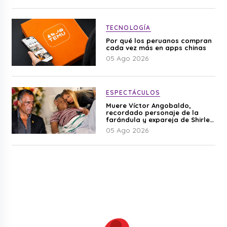
TECNOLOGÍA
Por qué los peruanos compran
cada vez más en apps chinas
05 Ago 2026
ESPECTÁCULOS
Muere Víctor Angobaldo,
recordado personaje de la
farándula y expareja de Shirley
Cherres
05 Ago 2026