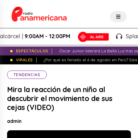
cel |
9:00AM - 12:00PM
Splash! -
ESPECTÁCULOS
Óscar Junior liderará La Bella Luz tras 
VIRALES
¿Por qué es feriado el 6 de agosto en Perú? Esta 
TENDENCIAS
Mira la reacción de un niño al
descubrir el movimiento de sus
cejas (VIDEO)
admin