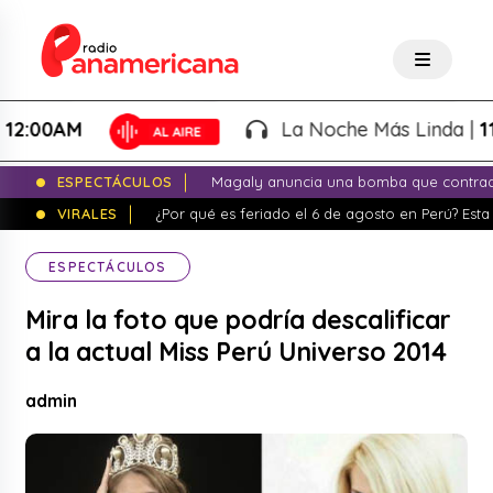
:00AM
La Noche Más Linda |
11:0
ESPECTÁCULOS
Magaly anuncia una bomba que contrade
VIRALES
¿Por qué es feriado el 6 de agosto en Perú? Esta 
ESPECTÁCULOS
Mira la foto que podría descalificar
a la actual Miss Perú Universo 2014
admin