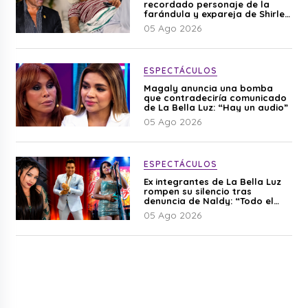
recordado personaje de la
farándula y expareja de Shirley
Cherres
05 Ago 2026
ESPECTÁCULOS
Magaly anuncia una bomba
que contradeciría comunicado
de La Bella Luz: “Hay un audio”
05 Ago 2026
ESPECTÁCULOS
Ex integrantes de La Bella Luz
rompen su silencio tras
denuncia de Naldy: “Todo el
mundo lo sabía”
05 Ago 2026