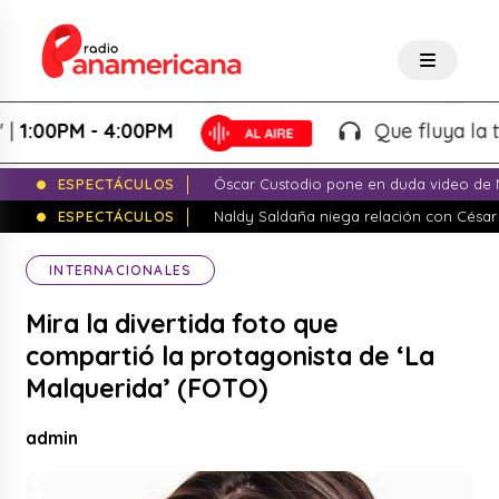
00PM - 4:00PM
Que fluya la tarde
ESPECTÁCULOS
Óscar Custodio pone en duda video de N
ESPECTÁCULOS
Naldy Saldaña niega relación con César
INTERNACIONALES
Mira la divertida foto que
compartió la protagonista de ‘La
Malquerida’ (FOTO)
admin