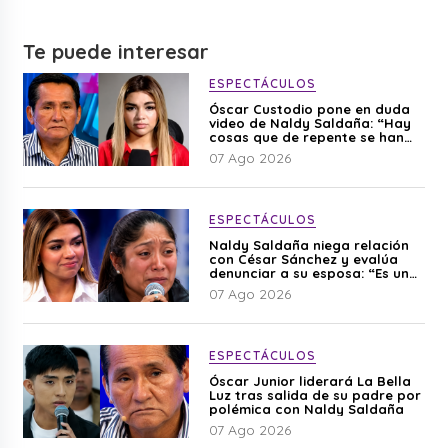
Te puede interesar
ESPECTÁCULOS
Óscar Custodio pone en duda
video de Naldy Saldaña: “Hay
cosas que de repente se han
editado”
07 Ago 2026
ESPECTÁCULOS
Naldy Saldaña niega relación
con César Sánchez y evalúa
denunciar a su esposa: “Es una
difamación”
07 Ago 2026
ESPECTÁCULOS
Óscar Junior liderará La Bella
Luz tras salida de su padre por
polémica con Naldy Saldaña
07 Ago 2026