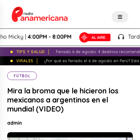
Micky |
4:00PM - 8:00PM
Tardeo S
TIPS Y SALUD
Feriado 6 de agosto: 4 destinos recomend
VIRALES
¿Por qué es feriado el 6 de agosto en Perú? Esta 
FÚTBOL
Mira la broma que le hicieron los
mexicanos a argentinos en el
mundial (VIDEO)
admin