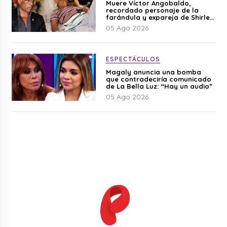
Muere Víctor Angobaldo,
recordado personaje de la
farándula y expareja de Shirley
Cherres
05 Ago 2026
ESPECTÁCULOS
Magaly anuncia una bomba
que contradeciría comunicado
de La Bella Luz: “Hay un audio”
05 Ago 2026