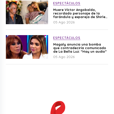
ESPECTÁCULOS
Muere Víctor Angobaldo,
recordado personaje de la
farándula y expareja de Shirley
Cherres
05 Ago 2026
ESPECTÁCULOS
Magaly anuncia una bomba
que contradeciría comunicado
de La Bella Luz: “Hay un audio”
05 Ago 2026