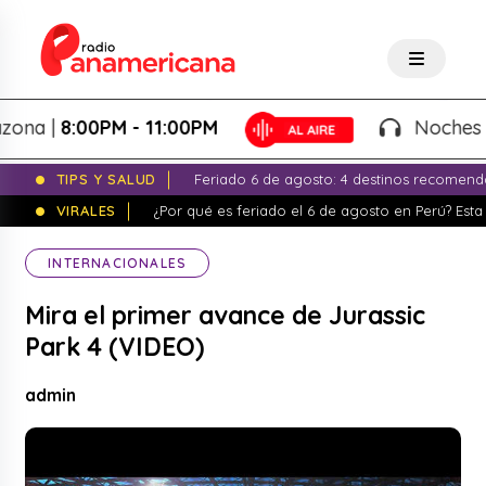
a |
8:00PM - 11:00PM
Noches de Fa
TIPS Y SALUD
Feriado 6 de agosto: 4 destinos recomend
VIRALES
¿Por qué es feriado el 6 de agosto en Perú? Esta 
INTERNACIONALES
Mira el primer avance de Jurassic
Park 4 (VIDEO)
admin