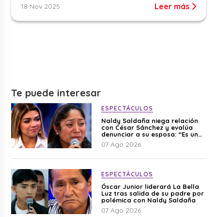
Leer más
18 Nov 2025
Te puede interesar
ESPECTÁCULOS
Naldy Saldaña niega relación
con César Sánchez y evalúa
denunciar a su esposa: “Es una
difamación”
07 Ago 2026
ESPECTÁCULOS
Óscar Junior liderará La Bella
Luz tras salida de su padre por
polémica con Naldy Saldaña
07 Ago 2026