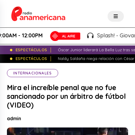
AM - 12:00PM
Splash! - Giovanna V
ESPECTÁCULOS
Óscar Junior liderará La Bella Luz tras 
ESPECTÁCULOS
Naldy Saldaña niega relación con César
INTERNACIONALES
Mira el increíble penal que no fue
sancionado por un árbitro de fútbol
(VIDEO)
admin