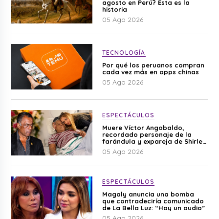
agosto en Perú? Esta es la
historia
05 Ago 2026
TECNOLOGÍA
Por qué los peruanos compran
cada vez más en apps chinas
05 Ago 2026
ESPECTÁCULOS
Muere Víctor Angobaldo,
recordado personaje de la
farándula y expareja de Shirley
Cherres
05 Ago 2026
ESPECTÁCULOS
Magaly anuncia una bomba
que contradeciría comunicado
de La Bella Luz: “Hay un audio”
05 Ago 2026