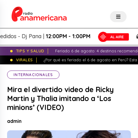
s - Dj Pana |
12:00PM - 1:00PM
P
TIPS Y SALUD
Feriado 6 de agosto: 4 destinos recomend
VIRALES
¿Por qué es feriado el 6 de agosto en Perú? Esta 
INTERNACIONALES
Mira el divertido video de Ricky
Martin y Thalia imitando a ‘Los
minions’ (VIDEO)
admin