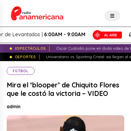
e Levantados |
6:00AM - 9:00AM
L
ESPECTÁCULOS
Óscar Custodio pone en duda video de N
DEPORTES
Universitario vs. Sporting Cristal: así llegan a
FÚTBOL
Mira el ‘blooper’ de Chiquito Flores
que le costó la victoria – VIDEO
admin