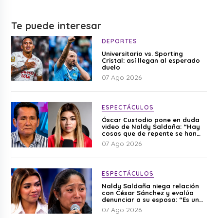
Te puede interesar
DEPORTES
Universitario vs. Sporting
Cristal: así llegan al esperado
duelo
07 Ago 2026
ESPECTÁCULOS
Óscar Custodio pone en duda
video de Naldy Saldaña: “Hay
cosas que de repente se han
editado”
07 Ago 2026
ESPECTÁCULOS
Naldy Saldaña niega relación
con César Sánchez y evalúa
denunciar a su esposa: “Es una
difamación”
07 Ago 2026