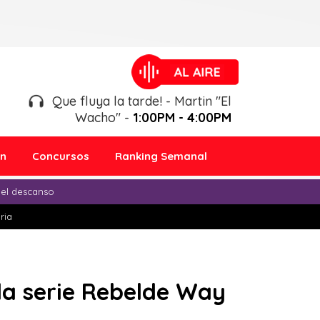
Que fluya la tarde! - Martin "El
Wacho" -
1:00PM - 4:00PM
ón
Concursos
Ranking Semanal
 el descanso
ria
 la serie Rebelde Way