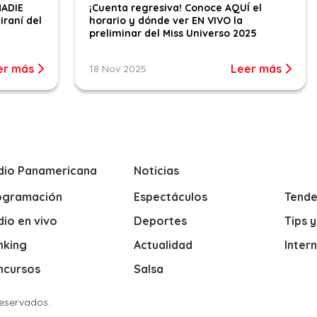
NADIE
¡Cuenta regresiva! Conoce AQUÍ el
iraní del
horario y dónde ver EN VIVO la
preliminar del Miss Universo 2025
er más
Leer más
18 Nov 2025
dio Panamericana
Noticias
ogramación
Espectáculos
Tende
io en vivo
Deportes
Tips 
nking
Actualidad
Inter
ncursos
Salsa
Reservados.