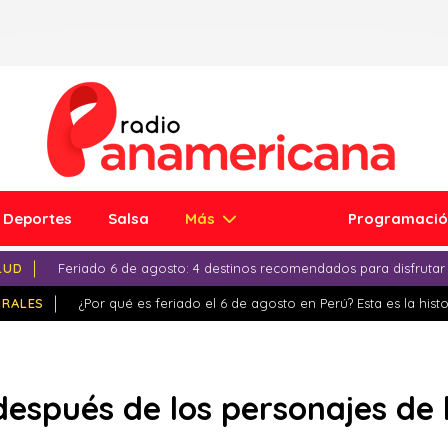
Deportes
Salsa
Más
Programaci
LUD
Feriado 6 de agosto: 4 destinos recomendados para disfrutar
IRALES
¿Por qué es feriado el 6 de agosto en Perú? Esta es la histo
 después de los personajes de