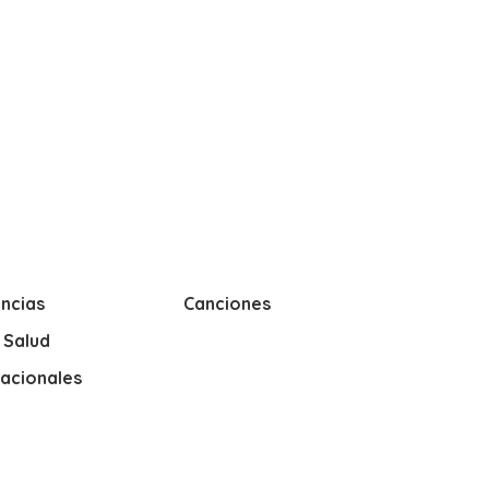
ncias
Canciones
y Salud
nacionales