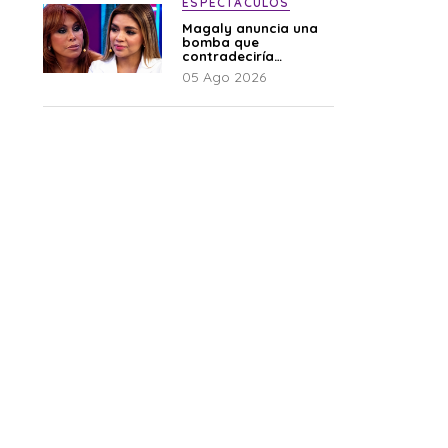
ESPECTÁCULOS
Magaly anuncia una
bomba que
contradeciría
comunicado de La
05 Ago 2026
Bella Luz: “Hay un
audio”