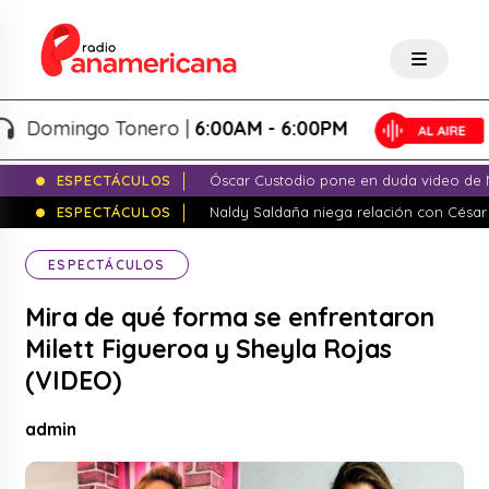
omingo Tonero |
6:00AM - 6:00PM
ESPECTÁCULOS
Óscar Custodio pone en duda video de N
ESPECTÁCULOS
Naldy Saldaña niega relación con César
ESPECTÁCULOS
Mira de qué forma se enfrentaron
Milett Figueroa y Sheyla Rojas
(VIDEO)
admin