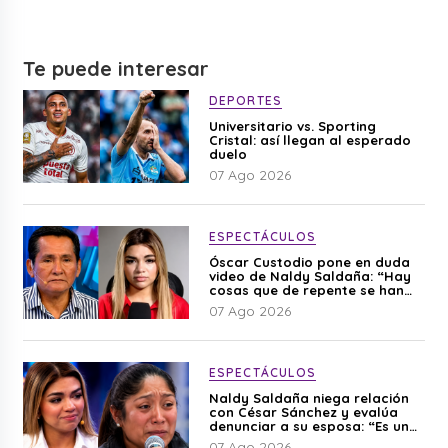
Te puede interesar
DEPORTES
Universitario vs. Sporting
Cristal: así llegan al esperado
duelo
07 Ago 2026
ESPECTÁCULOS
Óscar Custodio pone en duda
video de Naldy Saldaña: “Hay
cosas que de repente se han
editado”
07 Ago 2026
ESPECTÁCULOS
Naldy Saldaña niega relación
con César Sánchez y evalúa
denunciar a su esposa: “Es una
difamación”
07 Ago 2026