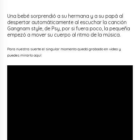
Una bebé sorprendió a su hermana y a su papá al
despertar automáticamente al escuchar la canción
Gangnam style, de Psy, por si fuera poco, la pequeña
empezó a mover su cuerpo al ritmo de la música.
Para nuestra suerte el singular momento quedó grabado en video y
puedes mirarlo aquí: