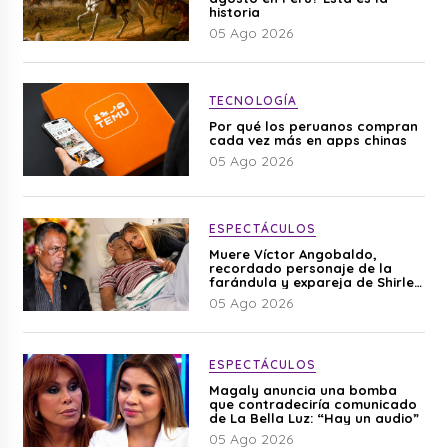
historia
05 Ago 2026
TECNOLOGÍA
Por qué los peruanos compran
cada vez más en apps chinas
05 Ago 2026
ESPECTÁCULOS
Muere Víctor Angobaldo,
recordado personaje de la
farándula y expareja de Shirley
Cherres
05 Ago 2026
ESPECTÁCULOS
Magaly anuncia una bomba
que contradeciría comunicado
de La Bella Luz: “Hay un audio”
05 Ago 2026