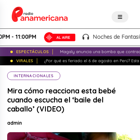
- 11:00PM
Noches de Fantasía - K
ESPECTÁCULOS
Magaly anuncia una bomba que contrade
VIRALES
¿Por qué es feriado el 6 de agosto en Perú? Esta 
INTERNACIONALES
Mira cómo reacciona esta bebé
cuando escucha el ‘baile del
caballo’ (VIDEO)
admin