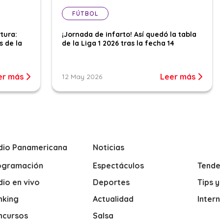
FÚTBOL
tura:
¡Jornada de infarto! Así quedó la tabla
s de la
de la Liga 1 2026 tras la fecha 14
er más
Leer más
12 May 2026
dio Panamericana
Noticias
ogramación
Espectáculos
Tende
io en vivo
Deportes
Tips 
nking
Actualidad
Inter
ncursos
Salsa