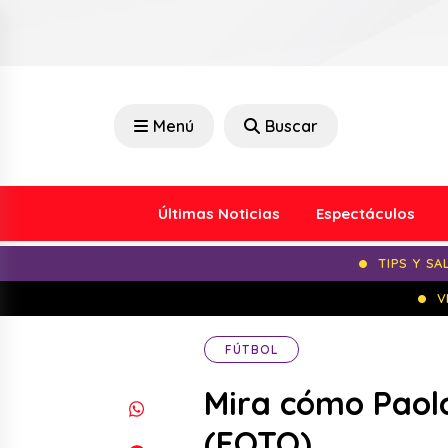
Menú
Buscar
Últimas Noticias
Espectáculos
TIPS Y SA
V
FÚTBOL
Mira cómo Paolo
(FOTO)