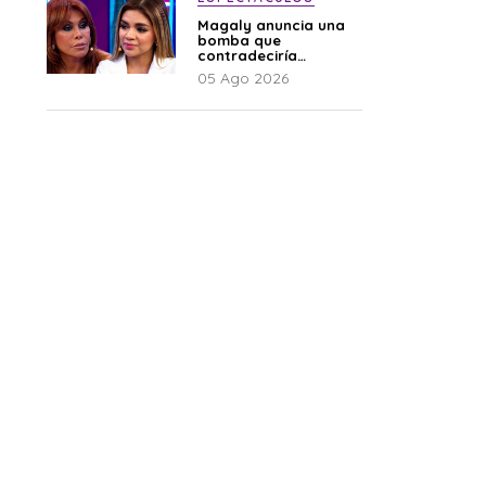
Magaly anuncia una
bomba que
contradeciría
comunicado de La
05 Ago 2026
Bella Luz: “Hay un
audio”