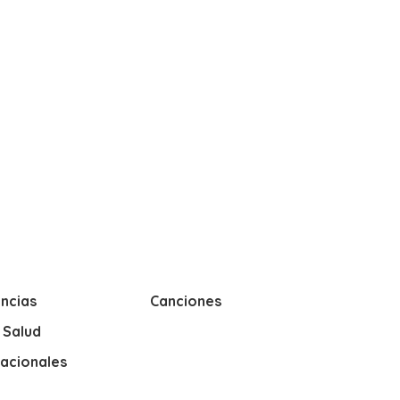
ncias
Canciones
y Salud
nacionales