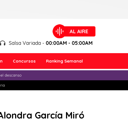
Salsa Variada -
00:00AM - 05:00AM
ón
Concursos
Ranking Semanal
 el descanso
ria
Alondra García Miró