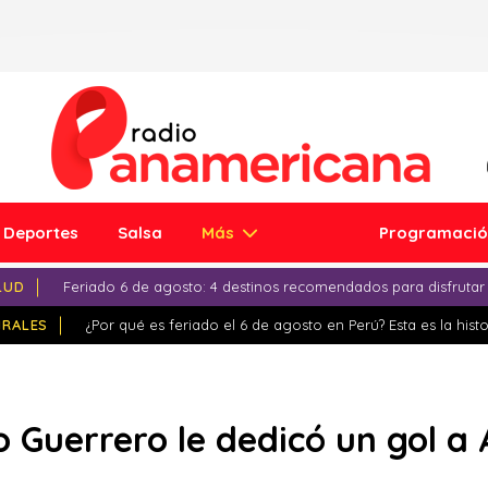
Deportes
Salsa
Más
Programaci
LUD
Feriado 6 de agosto: 4 destinos recomendados para disfrutar
IRALES
¿Por qué es feriado el 6 de agosto en Perú? Esta es la histo
 Guerrero le dedicó un gol a 