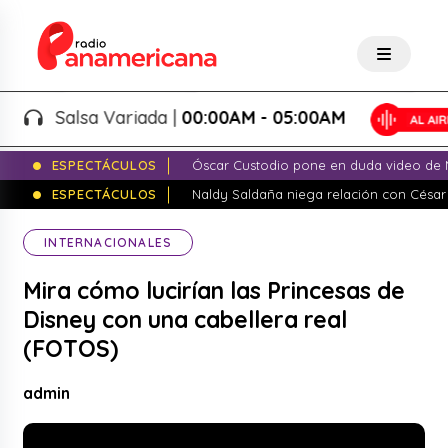
Salsa Variada |
00:00AM - 05:00AM
ESPECTÁCULOS
Óscar Custodio pone en duda video de N
ESPECTÁCULOS
Naldy Saldaña niega relación con César
INTERNACIONALES
Mira cómo lucirían las Princesas de
Disney con una cabellera real
(FOTOS)
admin