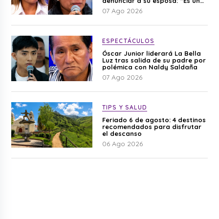
denunciar a su esposa: “Es una
difamación”
07 Ago 2026
ESPECTÁCULOS
Óscar Junior liderará La Bella
Luz tras salida de su padre por
polémica con Naldy Saldaña
07 Ago 2026
TIPS Y SALUD
Feriado 6 de agosto: 4 destinos
recomendados para disfrutar
el descanso
06 Ago 2026