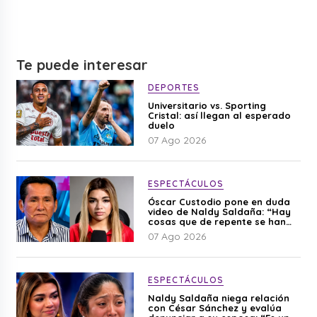
Te puede interesar
DEPORTES
Universitario vs. Sporting
Cristal: así llegan al esperado
duelo
07 Ago 2026
ESPECTÁCULOS
Óscar Custodio pone en duda
video de Naldy Saldaña: “Hay
cosas que de repente se han
editado”
07 Ago 2026
ESPECTÁCULOS
Naldy Saldaña niega relación
con César Sánchez y evalúa