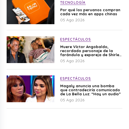
TECNOLOGÍA
Por qué los peruanos compran
cada vez más en apps chinas
05 Ago 2026
ESPECTÁCULOS
Muere Víctor Angobaldo,
recordado personaje de la
farándula y expareja de Shirley
Cherres
05 Ago 2026
ESPECTÁCULOS
Magaly anuncia una bomba
que contradeciría comunicado
de La Bella Luz: “Hay un audio”
05 Ago 2026