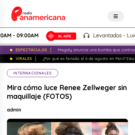
- 09:00AM
Levantados - Luigui Ca
ESPECTÁCULOS
Magaly anuncia una bomba que contrade
VIRALES
¿Por qué es feriado el 6 de agosto en Perú? Esta 
INTERNACIONALES
Mira cómo luce Renee Zellweger sin
maquillaje (FOTOS)
admin