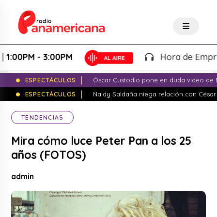
0PM - 3:00PM
Hora de Emprender 
ESPECTÁCULOS
Óscar Custodio pone en duda video de N
ESPECTÁCULOS
Naldy Saldaña niega relación con César
TENDENCIAS
Mira cómo luce Peter Pan a los 25
años (FOTOS)
admin