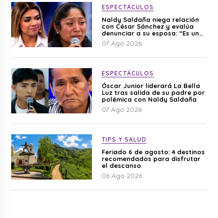
ESPECTÁCULOS
Naldy Saldaña niega relación
con César Sánchez y evalúa
denunciar a su esposa: “Es una
difamación”
07 Ago 2026
ESPECTÁCULOS
Óscar Junior liderará La Bella
Luz tras salida de su padre por
polémica con Naldy Saldaña
07 Ago 2026
TIPS Y SALUD
Feriado 6 de agosto: 4 destinos
recomendados para disfrutar
el descanso
06 Ago 2026