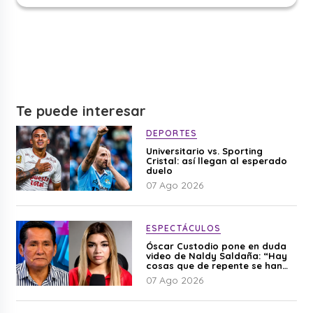
Te puede interesar
DEPORTES
Universitario vs. Sporting
Cristal: así llegan al esperado
duelo
07 Ago 2026
ESPECTÁCULOS
Óscar Custodio pone en duda
video de Naldy Saldaña: “Hay
cosas que de repente se han
editado”
07 Ago 2026