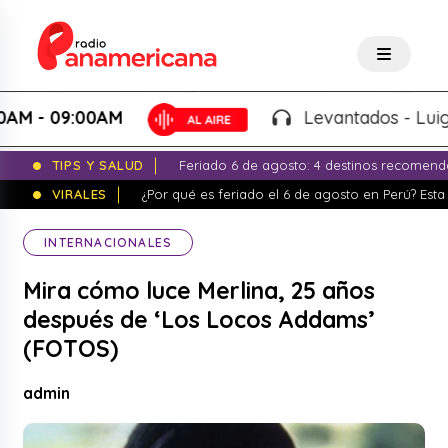
 09:00AM
Levantados - Luigui Car
TIPS Y SALUD
Feriado 6 de agosto: 4 destinos recomend
VIRALES
¿Por qué es feriado el 6 de agosto en Perú? Esta 
INTERNACIONALES
Mira cómo luce Merlina, 25 años
después de ‘Los Locos Addams’
(FOTOS)
admin