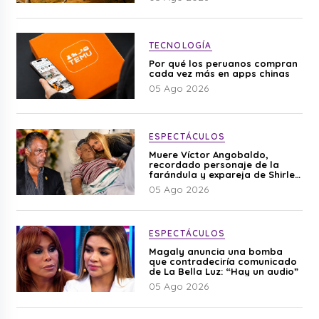
TECNOLOGÍA
Por qué los peruanos compran
cada vez más en apps chinas
05 Ago 2026
ESPECTÁCULOS
Muere Víctor Angobaldo,
recordado personaje de la
farándula y expareja de Shirley
Cherres
05 Ago 2026
ESPECTÁCULOS
Magaly anuncia una bomba
que contradeciría comunicado
de La Bella Luz: “Hay un audio”
05 Ago 2026