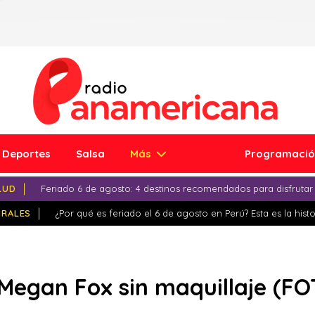
Deportes
Salsa
Más
Programaci
LUD
Feriado 6 de agosto: 4 destinos recomendados para disfrutar
IRALES
¿Por qué es feriado el 6 de agosto en Perú? Esta es la histo
Megan Fox sin maquillaje (FO