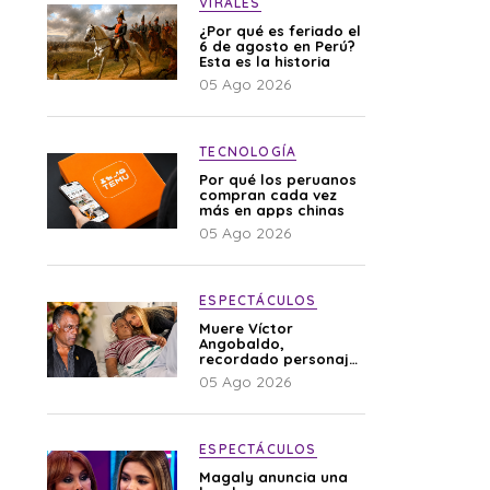
VIRALES
¿Por qué es feriado el
6 de agosto en Perú?
Esta es la historia
05 Ago 2026
TECNOLOGÍA
Por qué los peruanos
compran cada vez
más en apps chinas
05 Ago 2026
ESPECTÁCULOS
Muere Víctor
Angobaldo,
recordado personaje
de la farándula y
05 Ago 2026
expareja de Shirley
Cherres
ESPECTÁCULOS
Magaly anuncia una