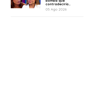
bomba que
contradeciría
comunicado de La
05 Ago 2026
Bella Luz: “Hay un
audio”