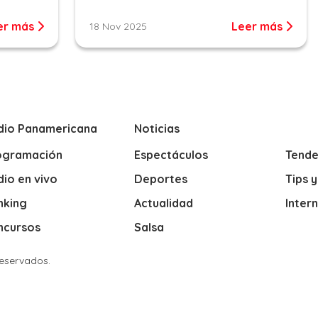
er más
Leer más
18 Nov 2025
dio Panamericana
Noticias
ogramación
Espectáculos
Tende
io en vivo
Deportes
Tips 
nking
Actualidad
Inter
ncursos
Salsa
Reservados.