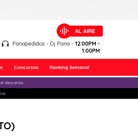
Panapedidos - Dj Pana -
12:00PM -
1:00PM
ón
Concursos
Ranking Semanal
 el descanso
ria
TO)