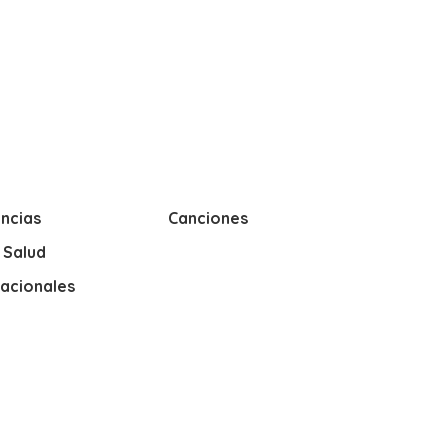
ncias
Canciones
y Salud
nacionales