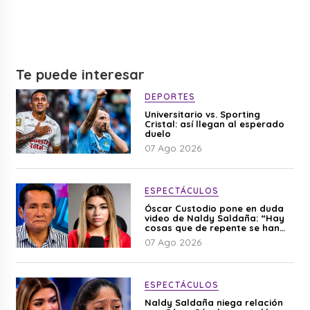
Te puede interesar
DEPORTES
Universitario vs. Sporting
Cristal: así llegan al esperado
duelo
07 Ago 2026
ESPECTÁCULOS
Óscar Custodio pone en duda
video de Naldy Saldaña: “Hay
cosas que de repente se han
editado”
07 Ago 2026
ESPECTÁCULOS
Naldy Saldaña niega relación