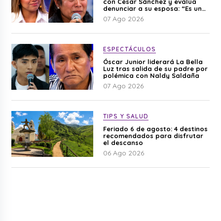
con César Sánchez y evalúa
denunciar a su esposa: “Es una
difamación”
07 Ago 2026
ESPECTÁCULOS
Óscar Junior liderará La Bella
Luz tras salida de su padre por
polémica con Naldy Saldaña
07 Ago 2026
TIPS Y SALUD
Feriado 6 de agosto: 4 destinos
recomendados para disfrutar
el descanso
06 Ago 2026