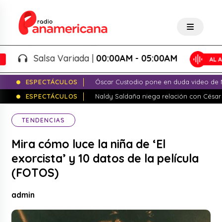
Salsa Variada |
00:00AM - 05:00AM
ESPECTÁCULOS
Óscar Custodio pone en duda video de N
ESPECTÁCULOS
Naldy Saldaña niega relación con César
TENDENCIAS
Mira cómo luce la niña de ‘El
exorcista’ y 10 datos de la película
(FOTOS)
admin