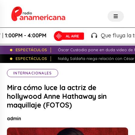
0PM - 4:00PM
Que fluya la tarde!
ESPECTÁCULOS
Óscar Custodio pone en duda video de N
ESPECTÁCULOS
Naldy Saldaña niega relación con César
INTERNACIONALES
Mira cómo luce la actriz de
hollywood Anne Hathaway sin
maquillaje (FOTOS)
admin