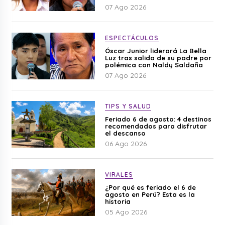
difamación”
07 Ago 2026
ESPECTÁCULOS
Óscar Junior liderará La Bella
Luz tras salida de su padre por
polémica con Naldy Saldaña
07 Ago 2026
TIPS Y SALUD
Feriado 6 de agosto: 4 destinos
recomendados para disfrutar
el descanso
06 Ago 2026
VIRALES
¿Por qué es feriado el 6 de
agosto en Perú? Esta es la
historia
05 Ago 2026