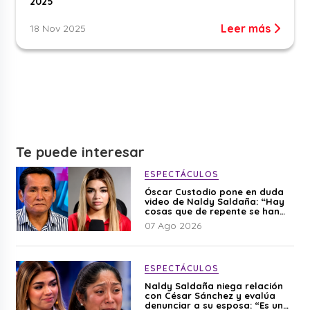
2025
Leer más
18 Nov 2025
Te puede interesar
ESPECTÁCULOS
Óscar Custodio pone en duda
video de Naldy Saldaña: “Hay
cosas que de repente se han
editado”
07 Ago 2026
ESPECTÁCULOS
Naldy Saldaña niega relación
con César Sánchez y evalúa
denunciar a su esposa: “Es una