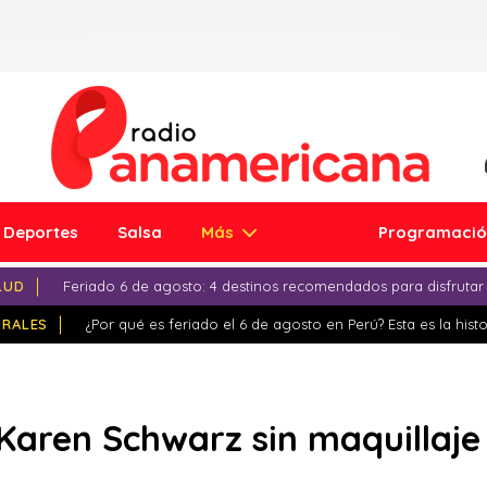
Deportes
Salsa
Más
Programaci
LUD
Feriado 6 de agosto: 4 destinos recomendados para disfrutar
IRALES
¿Por qué es feriado el 6 de agosto en Perú? Esta es la histo
Karen Schwarz sin maquillaj