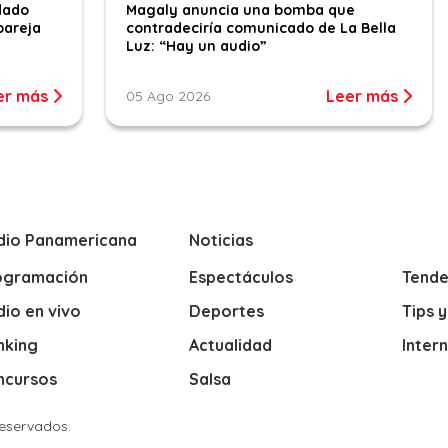
dado
Magaly anuncia una bomba que
pareja
contradeciría comunicado de La Bella
Luz: “Hay un audio”
er más
Leer más
05 Ago 2026
dio Panamericana
Noticias
ogramación
Espectáculos
Tende
io en vivo
Deportes
Tips 
nking
Actualidad
Inter
ncursos
Salsa
Reservados.