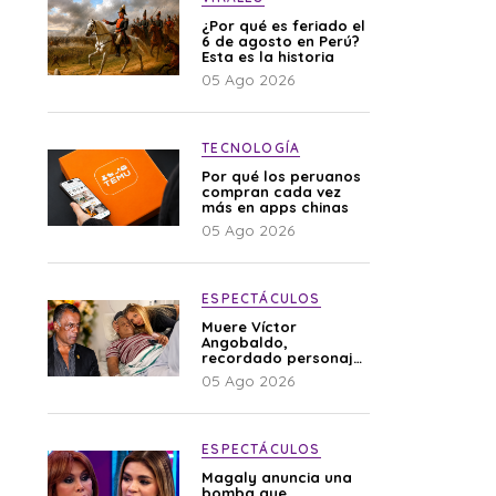
¿Por qué es feriado el
6 de agosto en Perú?
Esta es la historia
05 Ago 2026
TECNOLOGÍA
Por qué los peruanos
compran cada vez
más en apps chinas
05 Ago 2026
ESPECTÁCULOS
Muere Víctor
Angobaldo,
recordado personaje
de la farándula y
05 Ago 2026
expareja de Shirley
Cherres
ESPECTÁCULOS
Magaly anuncia una
bomba que