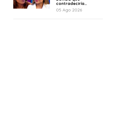
contradeciría
comunicado de La
05 Ago 2026
Bella Luz: “Hay un
audio”