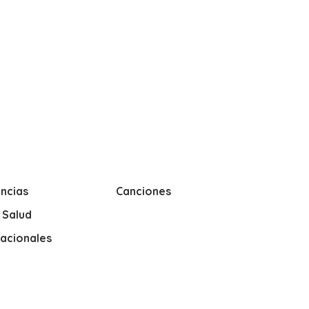
ncias
Canciones
y Salud
nacionales