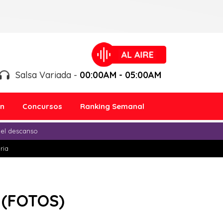
Salsa Variada -
00:00AM - 05:00AM
ón
Concursos
Ranking Semanal
 el descanso
ria
e (FOTOS)