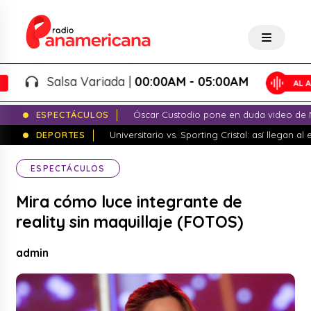
Salsa Variada |
00:00AM - 05:00AM
ESPECTÁCULOS
Óscar Custodio pone en duda video de N
DEPORTES
Universitario vs. Sporting Cristal: así llegan a
ESPECTÁCULOS
Mira cómo luce integrante de
reality sin maquillaje (FOTOS)
admin