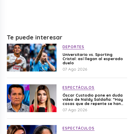
Te puede interesar
DEPORTES
Universitario vs. Sporting
Cristal: así llegan al esperado
duelo
07 Ago 2026
ESPECTÁCULOS
Óscar Custodio pone en duda
video de Naldy Saldaña: “Hay
cosas que de repente se han
editado”
07 Ago 2026
ESPECTÁCULOS