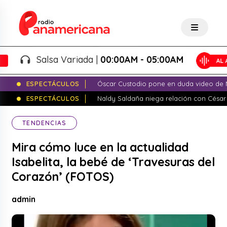
Salsa Variada |
00:00AM - 05:00AM
ESPECTÁCULOS
Óscar Custodio pone en duda video de N
ESPECTÁCULOS
Naldy Saldaña niega relación con César
TENDENCIAS
Mira cómo luce en la actualidad
Isabelita, la bebé de ‘Travesuras del
Corazón’ (FOTOS)
admin