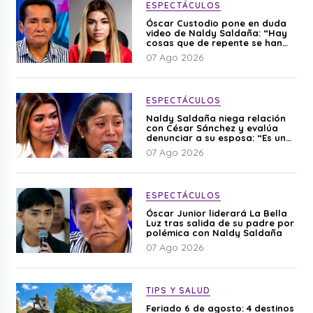
ESPECTÁCULOS
Óscar Custodio pone en duda
video de Naldy Saldaña: “Hay
cosas que de repente se han
editado”
07 Ago 2026
ESPECTÁCULOS
Naldy Saldaña niega relación
con César Sánchez y evalúa
denunciar a su esposa: “Es una
difamación”
07 Ago 2026
ESPECTÁCULOS
Óscar Junior liderará La Bella
Luz tras salida de su padre por
polémica con Naldy Saldaña
07 Ago 2026
TIPS Y SALUD
Feriado 6 de agosto: 4 destinos