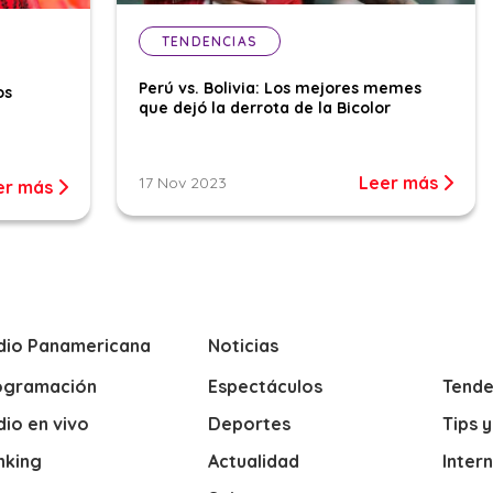
TENDENCIAS
Perú vs. Bolivia: Los mejores memes
os
que dejó la derrota de la Bicolor
Leer más
17 Nov 2023
er más
dio Panamericana
Noticias
ogramación
Espectáculos
Tende
io en vivo
Deportes
Tips 
nking
Actualidad
Inter