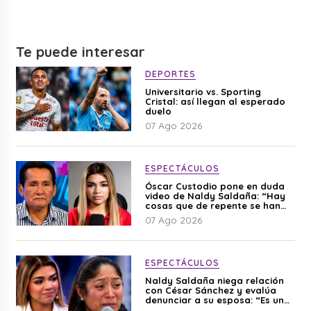
Te puede interesar
DEPORTES
Universitario vs. Sporting
Cristal: así llegan al esperado
duelo
07 Ago 2026
ESPECTÁCULOS
Óscar Custodio pone en duda
video de Naldy Saldaña: “Hay
cosas que de repente se han
editado”
07 Ago 2026
ESPECTÁCULOS
Naldy Saldaña niega relación
con César Sánchez y evalúa
denunciar a su esposa: “Es una
difamación”