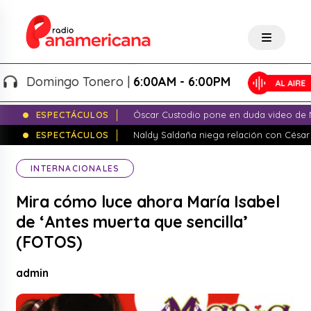
Domingo Tonero |
6:00AM - 6:00PM
ESPECTÁCULOS
Óscar Custodio pone en duda video de N
ESPECTÁCULOS
Naldy Saldaña niega relación con César
INTERNACIONALES
Mira cómo luce ahora María Isabel
de ‘Antes muerta que sencilla’
(FOTOS)
admin