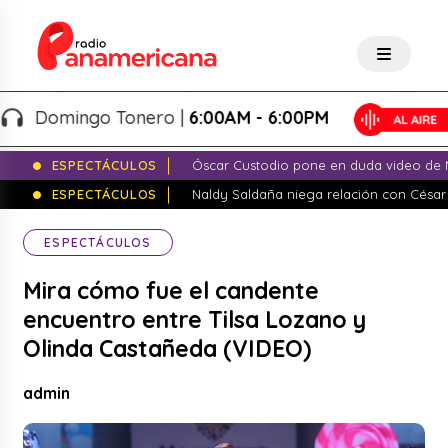
Domingo Tonero |
6:00AM - 6:00PM
ESPECTÁCULOS
Óscar Custodio pone en duda video de N
ESPECTÁCULOS
Naldy Saldaña niega relación con César
ESPECTÁCULOS
Mira cómo fue el candente
encuentro entre Tilsa Lozano y
Olinda Castañeda (VIDEO)
admin