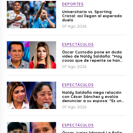
DEPORTES
Universitario vs. Sporting
Cristal: así llegan al esperado
duelo
07 Ago 2026
ESPECTÁCULOS
Óscar Custodio pone en duda
video de Naldy Saldaña: “Hay
cosas que de repente se han
editado”
07 Ago 2026
ESPECTÁCULOS
Naldy Saldaña niega relación
con César Sánchez y evalúa
denunciar a su esposa: “Es una
difamación”
07 Ago 2026
ESPECTÁCULOS
Óscar Junior liderará La Bella