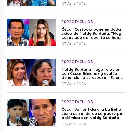
07 Ago 2026
ESPECTÁCULOS
Óscar Custodio pone en duda
video de Naldy Saldaña: “Hay
cosas que de repente se han
editado”
07 Ago 2026
ESPECTÁCULOS
Naldy Saldaña niega relación
con César Sánchez y evalúa
denunciar a su esposa: “Es una
difamación”
07 Ago 2026
ESPECTÁCULOS
Óscar Junior liderará La Bella
Luz tras salida de su padre por
polémica con Naldy Saldaña
07 Ago 2026