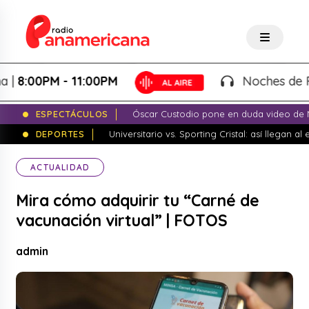
8:00PM - 11:00PM
Noches de Fanta
ESPECTÁCULOS
Óscar Custodio pone en duda video de N
DEPORTES
Universitario vs. Sporting Cristal: así llegan a
ACTUALIDAD
Mira cómo adquirir tu “Carné de
vacunación virtual” | FOTOS
admin