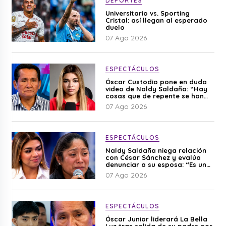
DEPORTES
Universitario vs. Sporting
Cristal: así llegan al esperado
duelo
07 Ago 2026
ESPECTÁCULOS
Óscar Custodio pone en duda
video de Naldy Saldaña: “Hay
cosas que de repente se han
editado”
07 Ago 2026
ESPECTÁCULOS
Naldy Saldaña niega relación
con César Sánchez y evalúa
denunciar a su esposa: “Es una
difamación”
07 Ago 2026
ESPECTÁCULOS
Óscar Junior liderará La Bella
Luz tras salida de su padre por