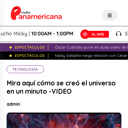
o Micky |
10:00AM - 1:00PM
Salsa
ESPECTÁCULOS
Óscar Custodio pone en duda video de N
ESPECTÁCULOS
Naldy Saldaña niega relación con César
TECNOLOGÍA
Mira aquí cómo se creó el universo
en un minuto -VIDEO
admin