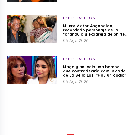
ESPECTÁCULOS
Muere Víctor Angobaldo,
recordado personaje de la
farándula y expareja de Shirley
Cherres
05 Ago 2026
ESPECTÁCULOS
Magaly anuncia una bomba
que contradeciría comunicado
de La Bella Luz: “Hay un audio”
05 Ago 2026