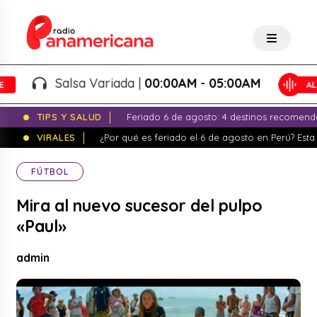
Salsa Variada |
00:00AM - 05:00AM
TIPS Y SALUD
Feriado 6 de agosto: 4 destinos recomend
VIRALES
¿Por qué es feriado el 6 de agosto en Perú? Esta 
FÚTBOL
Mira al nuevo sucesor del pulpo
«Paul»
admin