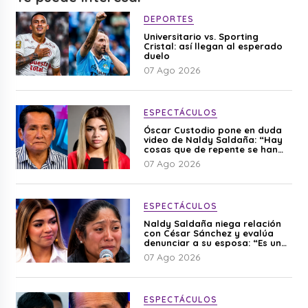
DEPORTES
Universitario vs. Sporting
Cristal: así llegan al esperado
duelo
07 Ago 2026
ESPECTÁCULOS
Óscar Custodio pone en duda
video de Naldy Saldaña: “Hay
cosas que de repente se han
editado”
07 Ago 2026
ESPECTÁCULOS
Naldy Saldaña niega relación
con César Sánchez y evalúa
denunciar a su esposa: “Es una
difamación”
07 Ago 2026
ESPECTÁCULOS