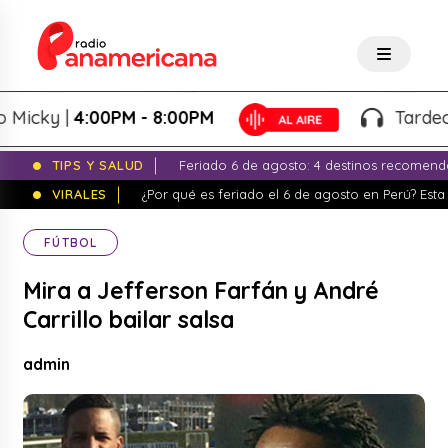
ky |
4:00PM - 8:00PM
Tardeo Sals
TIPS Y SALUD
Feriado 6 de agosto: 4 destinos recomend
VIRALES
¿Por qué es feriado el 6 de agosto en Perú? Esta 
FÚTBOL
Mira a Jefferson Farfán y André
Carrillo bailar salsa
admin