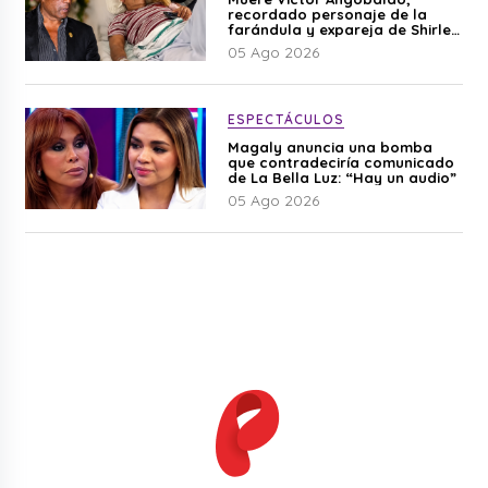
recordado personaje de la
farándula y expareja de Shirley
Cherres
05 Ago 2026
ESPECTÁCULOS
Magaly anuncia una bomba
que contradeciría comunicado
de La Bella Luz: “Hay un audio”
05 Ago 2026