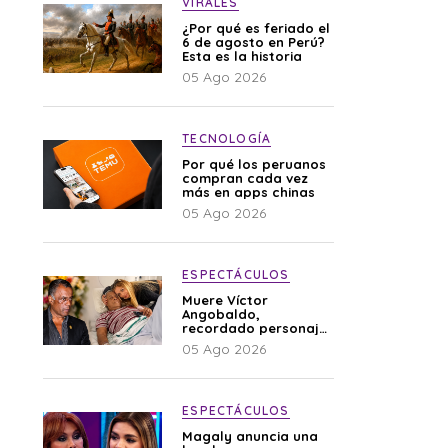
VIRALES
¿Por qué es feriado el
6 de agosto en Perú?
Esta es la historia
05 Ago 2026
TECNOLOGÍA
Por qué los peruanos
compran cada vez
más en apps chinas
05 Ago 2026
ESPECTÁCULOS
Muere Víctor
Angobaldo,
recordado personaje
de la farándula y
05 Ago 2026
expareja de Shirley
Cherres
ESPECTÁCULOS
Magaly anuncia una