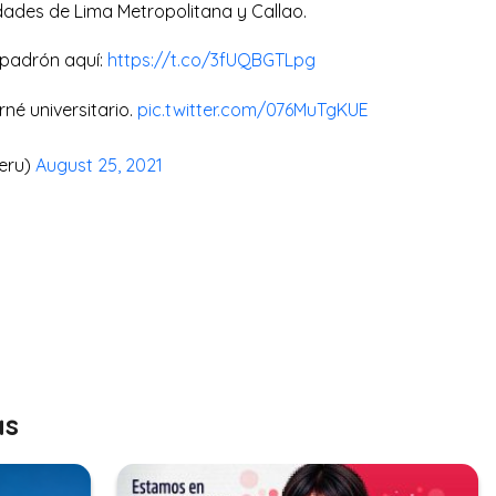
idades de Lima Metropolitana y Callao.
l padrón aquí:
https://t.co/3fUQBGTLpg
né universitario.
pic.twitter.com/076MuTgKUE
Peru)
August 25, 2021
as