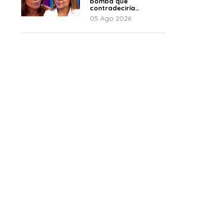
bomba que
contradeciría
comunicado de La
05 Ago 2026
Bella Luz: “Hay un
audio”