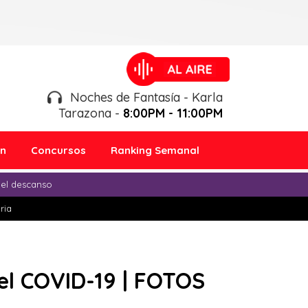
Noches de Fantasía - Karla
Tarazona -
8:00PM - 11:00PM
ón
Concursos
Ranking Semanal
 el descanso
ria
el COVID-19 | FOTOS