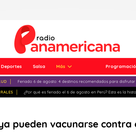
Deportes
Salsa
Más
Programaci
LUD
Feriado 6 de agosto: 4 destinos recomendados para disfrutar
IRALES
¿Por qué es feriado el 6 de agosto en Perú? Esta es la histo
 ya pueden vacunarse contra 