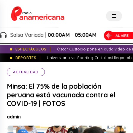
Salsa Variada |
00:00AM - 05:00AM
ESPECTÁCULOS
Óscar Custodio pone en duda video de N
DEPORTES
Universitario vs. Sporting Cristal: así llegan a
ACTUALIDAD
Minsa: El 75% de la población
peruana está vacunada contra el
COVID-19 | FOTOS
admin