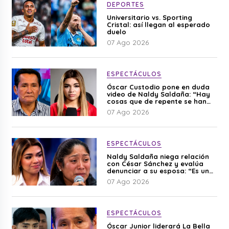
DEPORTES
Universitario vs. Sporting
Cristal: así llegan al esperado
duelo
07 Ago 2026
ESPECTÁCULOS
Óscar Custodio pone en duda
video de Naldy Saldaña: “Hay
cosas que de repente se han
editado”
07 Ago 2026
ESPECTÁCULOS
Naldy Saldaña niega relación
con César Sánchez y evalúa
denunciar a su esposa: “Es una
difamación”
07 Ago 2026
ESPECTÁCULOS
Óscar Junior liderará La Bella