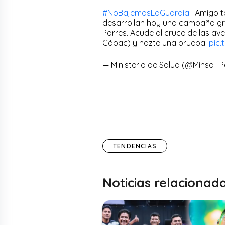
#NoBajemosLaGuardia
| Amigo t
desarrollan hoy una campaña gra
Porres. Acude al cruce de las a
Cápac) y hazte una prueba.
pic.
— Ministerio de Salud (@Minsa_
TENDENCIAS
Noticias relacionad