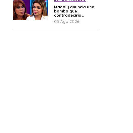
Magaly anuncia una
bomba que
contradeciría
comunicado de La
05 Ago 2026
Bella Luz: “Hay un
audio”