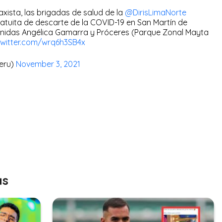
axista, las brigadas de salud de la
@DirisLimaNorte
tuita de descarte de la COVID-19 en San Martín de
venidas Angélica Gamarra y Próceres (Parque Zonal Mayta
twitter.com/wrq6h3SB4x
Peru)
November 3, 2021
as