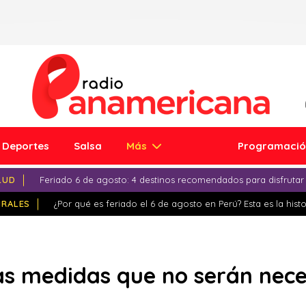
Deportes
Salsa
Más
Programaci
LUD
Feriado 6 de agosto: 4 destinos recomendados para disfrutar
IRALES
¿Por qué es feriado el 6 de agosto en Perú? Esta es la histo
as medidas que no serán nece