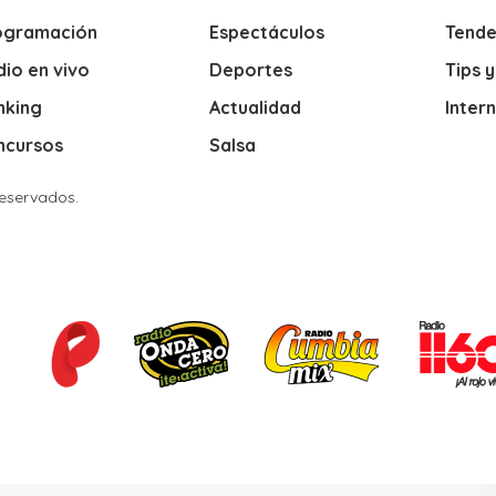
ogramación
Espectáculos
Tende
io en vivo
Deportes
Tips 
nking
Actualidad
Inter
ncursos
Salsa
Reservados.