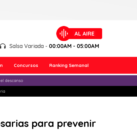
Salsa Variada -
00:00AM - 05:00AM
ón
Concursos
Ranking Semanal
 el descanso
ria
sarias para prevenir