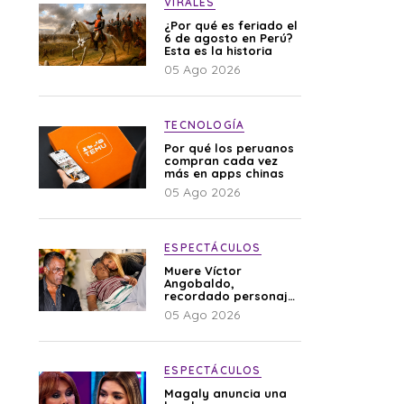
VIRALES
¿Por qué es feriado el
6 de agosto en Perú?
Esta es la historia
05 Ago 2026
TECNOLOGÍA
Por qué los peruanos
compran cada vez
más en apps chinas
05 Ago 2026
ESPECTÁCULOS
Muere Víctor
Angobaldo,
recordado personaje
de la farándula y
05 Ago 2026
expareja de Shirley
Cherres
ESPECTÁCULOS
Magaly anuncia una