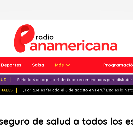
Deportes
Salsa
Más
Programaci
LUD
Feriado 6 de agosto: 4 destinos recomendados para disfrutar
IRALES
¿Por qué es feriado el 6 de agosto en Perú? Esta es la histo
seguro de salud a todos los 