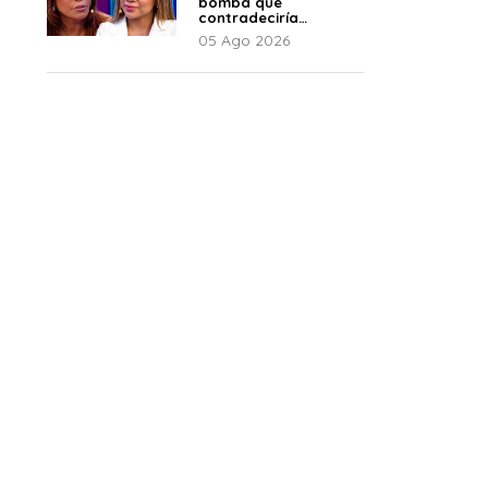
bomba que
contradeciría
comunicado de La
05 Ago 2026
Bella Luz: “Hay un
audio”