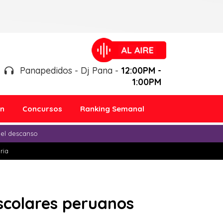
Panapedidos - Dj Pana -
12:00PM -
1:00PM
ón
Concursos
Ranking Semanal
 el descanso
ria
escolares peruanos