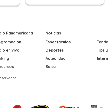
dio Panamericana
Noticias
ogramación
Espectáculos
Tende
io en vivo
Deportes
Tips 
nking
Actualidad
Inter
ncursos
Salsa
Reservados.