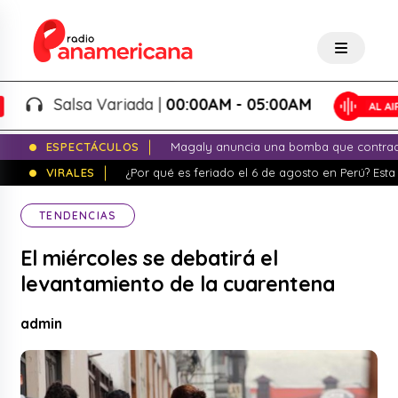
Salsa Variada |
00:00AM - 05:00AM
ESPECTÁCULOS
Magaly anuncia una bomba que contrade
VIRALES
¿Por qué es feriado el 6 de agosto en Perú? Esta 
TENDENCIAS
El miércoles se debatirá el
levantamiento de la cuarentena
admin