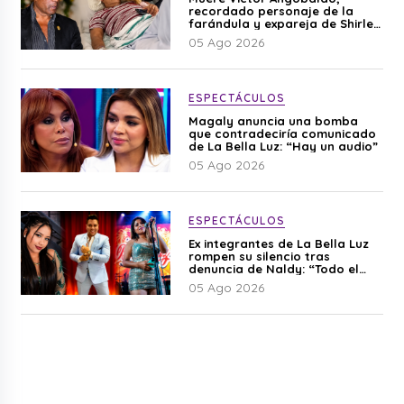
recordado personaje de la
farándula y expareja de Shirley
Cherres
05 Ago 2026
ESPECTÁCULOS
Magaly anuncia una bomba
que contradeciría comunicado
de La Bella Luz: “Hay un audio”
05 Ago 2026
ESPECTÁCULOS
Ex integrantes de La Bella Luz
rompen su silencio tras
denuncia de Naldy: “Todo el
mundo lo sabía”
05 Ago 2026