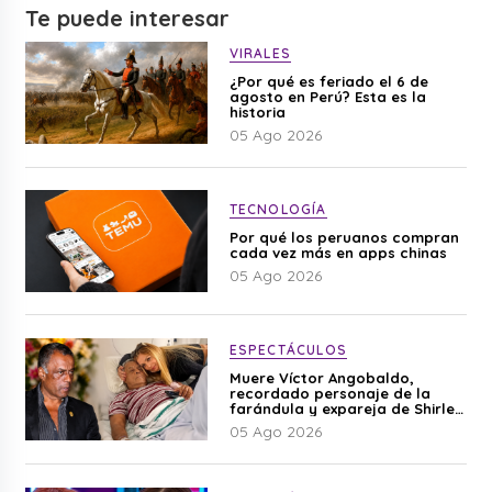
Te puede interesar
VIRALES
¿Por qué es feriado el 6 de
agosto en Perú? Esta es la
historia
05 Ago 2026
TECNOLOGÍA
Por qué los peruanos compran
cada vez más en apps chinas
05 Ago 2026
ESPECTÁCULOS
Muere Víctor Angobaldo,
recordado personaje de la
farándula y expareja de Shirley
Cherres
05 Ago 2026