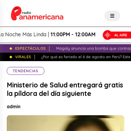
che Más Linda |
11:00PM - 12:00AM
ESPECTÁCULOS
Magaly anuncia una bomba que contrade
VIRALES
¿Por qué es feriado el 6 de agosto en Perú? Esta 
TENDENCIAS
Ministerio de Salud entregará gratis
la píldora del día siguiente
admin