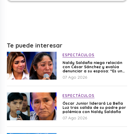
Te puede interesar
ESPECTÁCULOS
Naldy Saldaña niega relación
con César Sánchez y evalúa
denunciar a su esposa: “Es una
difamación”
07 Ago 2026
ESPECTÁCULOS
Óscar Junior liderará La Bella
Luz tras salida de su padre por
polémica con Naldy Saldaña
07 Ago 2026