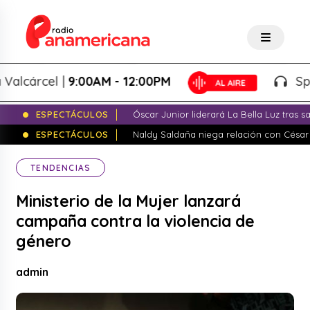
cárcel |
9:00AM - 12:00PM
Splash!
ESPECTÁCULOS
Óscar Junior liderará La Bella Luz tras 
ESPECTÁCULOS
Naldy Saldaña niega relación con César
TENDENCIAS
Ministerio de la Mujer lanzará
campaña contra la violencia de
género
admin