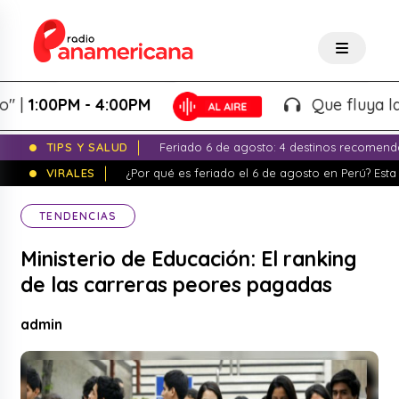
00PM - 4:00PM
Que fluya la tarde
TIPS Y SALUD
Feriado 6 de agosto: 4 destinos recomend
VIRALES
¿Por qué es feriado el 6 de agosto en Perú? Esta 
TENDENCIAS
Ministerio de Educación: El ranking
de las carreras peores pagadas
admin