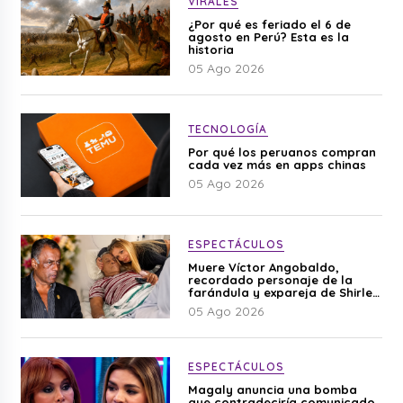
VIRALES
¿Por qué es feriado el 6 de
agosto en Perú? Esta es la
historia
05 Ago 2026
TECNOLOGÍA
Por qué los peruanos compran
cada vez más en apps chinas
05 Ago 2026
ESPECTÁCULOS
Muere Víctor Angobaldo,
recordado personaje de la
farándula y expareja de Shirley
Cherres
05 Ago 2026
ESPECTÁCULOS
Magaly anuncia una bomba
que contradeciría comunicado