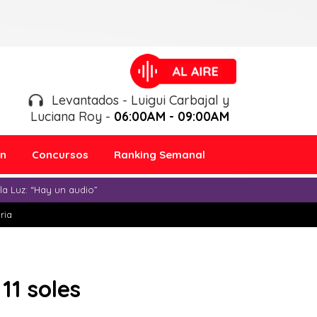
Levantados - Luigui Carbajal y
Luciana Roy -
06:00AM - 09:00AM
ón
Concursos
Ranking Semanal
a Luz: “Hay un audio”
ria
11 soles