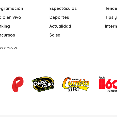
ogramación
Espectáculos
Tende
io en vivo
Deportes
Tips 
nking
Actualidad
Inter
ncursos
Salsa
Reservados.