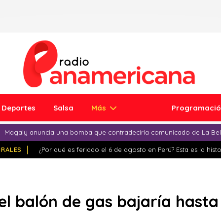
Deportes
Salsa
Más
Programaci
Magaly anuncia una bomba que contradeciría comunicado de La Bell
IRALES
¿Por qué es feriado el 6 de agosto en Perú? Esta es la histo
l balón de gas bajaría hasta 