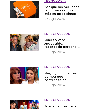
TECNOLOGÍA
Por qué los peruanos
compran cada vez
más en apps chinas
05 Ago 2026
ESPECTÁCULOS
Muere Víctor
Angobaldo,
recordado personaje
de la farándula y
05 Ago 2026
expareja de Shirley
Cherres
ESPECTÁCULOS
Magaly anuncia una
bomba que
contradeciría
comunicado de La
05 Ago 2026
Bella Luz: “Hay un
audio”
ESPECTÁCULOS
Ex integrantes de La