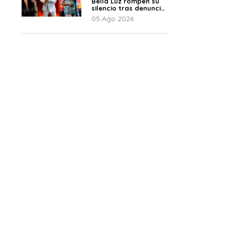
Bella Luz rompen su
silencio tras denuncia
de Naldy: “Todo el
05 Ago 2026
mundo lo sabía”