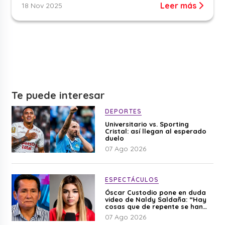
Leer más
18 Nov 2025
Te puede interesar
DEPORTES
Universitario vs. Sporting
Cristal: así llegan al esperado
duelo
07 Ago 2026
ESPECTÁCULOS
Óscar Custodio pone en duda
video de Naldy Saldaña: “Hay
cosas que de repente se han
editado”
07 Ago 2026