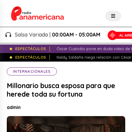
Salsa Variada |
00:00AM - 05:00AM
ESPECTÁCULOS
Óscar Custodio pone en duda video de N
ESPECTÁCULOS
Naldy Saldaña niega relación con César
INTERNACIONALES
Millonario busca esposa para que
herede toda su fortuna
admin