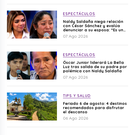
ESPECTÁCULOS
Naldy Saldaña niega relación
con César Sánchez y evalúa
denunciar a su esposa: “Es una
difamación”
07 Ago 2026
ESPECTÁCULOS
Óscar Junior liderará La Bella
Luz tras salida de su padre por
polémica con Naldy Saldaña
07 Ago 2026
TIPS Y SALUD
Feriado 6 de agosto: 4 destinos
recomendados para disfrutar
el descanso
06 Ago 2026