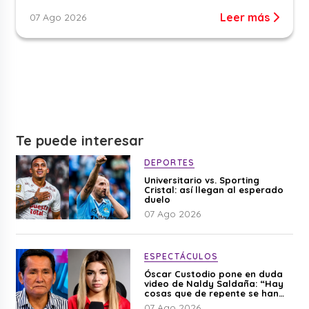
Leer más
07 Ago 2026
Te puede interesar
DEPORTES
Universitario vs. Sporting
Cristal: así llegan al esperado
duelo
07 Ago 2026
ESPECTÁCULOS
Óscar Custodio pone en duda
video de Naldy Saldaña: “Hay
cosas que de repente se han
editado”
07 Ago 2026