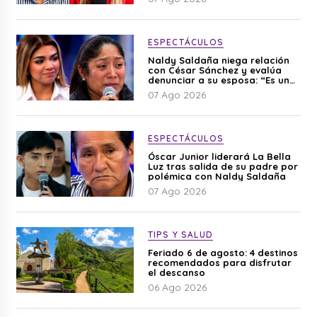
ESPECTÁCULOS
Naldy Saldaña niega relación
con César Sánchez y evalúa
denunciar a su esposa: “Es una
difamación”
07 Ago 2026
ESPECTÁCULOS
Óscar Junior liderará La Bella
Luz tras salida de su padre por
polémica con Naldy Saldaña
07 Ago 2026
TIPS Y SALUD
Feriado 6 de agosto: 4 destinos
recomendados para disfrutar
el descanso
06 Ago 2026