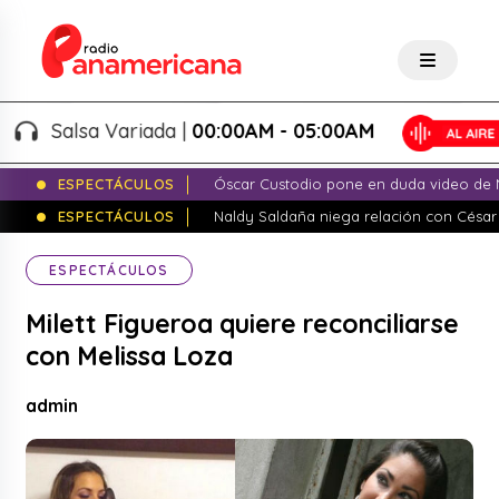
Salsa Variada |
00:00AM - 05:00AM
ESPECTÁCULOS
Óscar Custodio pone en duda video de N
ESPECTÁCULOS
Naldy Saldaña niega relación con César
ESPECTÁCULOS
Milett Figueroa quiere reconciliarse
con Melissa Loza
admin